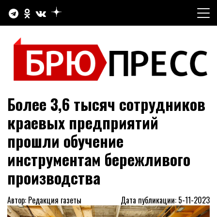
Перейти
к
содержимому
Официальный сайт газеты "Брюховецкие новости"
БРЮПРЕСС
Более 3,6 тысяч сотрудников
краевых предприятий
прошли обучение
инструментам бережливого
производства
Автор: Редакция газеты
Дата публикации: 5-11-2023