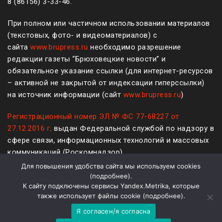
8 (861
56
)
3-33-46
.
При полном или частичном использовании материалов
(текстовых, фото- и видеоматериалов) с
сайта
www.brupress.ru
необходимо разрешение
редакции газеты “Брюховецкие новости” и
обязательное указание ссылки (для интернет-ресурсов
– активной не закрытой от индексации гиперссылки)
на источник информации (сайт
www.brupress.ru
)
Регистрационный номер ЭЛ № ФС 77-68227 от
27.12.2016 г
. выдан Федеральной службой по надзору в
сфере связи, информационных технологий и массовых
коммуникаций (Роскомнадзор)
Для повышения удобства сайта мы используем cookies
12+
(
подробнее
).
К сайту подключены сервисы Yandex.Metrika, которые
Политика конфиденциальности и защиты информации
также использует файлы cookie (
подробнее
).
Я согласен/я согласна