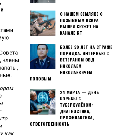
,
ки
О НАШЕМ ЗЕМЛЯКЕ С
ПОЗЫВНЫМ ИСКРА
ВЫШЕЛ СЮЖЕТ НА
атами
КАНАЛЕ RT
мую
и
БОЛЕЕ 30 ЛЕТ НА СТРАЖЕ
 Совета
ПОРЯДКА: ИНТЕРВЬЮ С
ВЕТЕРАНОМ ОВД
, члены
НИКОЛАЕМ
алаты,
НИКОЛАЕВИЧЕМ
еные.
ПОПОВЫМ
ором
24 МАРТА — ДЕНЬ
о
БОРЬБЫ С
ы
ТУБЕРКУЛЁЗОМ:
–
ДИАГНОСТИКА,
ПРОФИЛАКТИКА,
что
ОТВЕТСТВЕННОСТЬ
и
у как