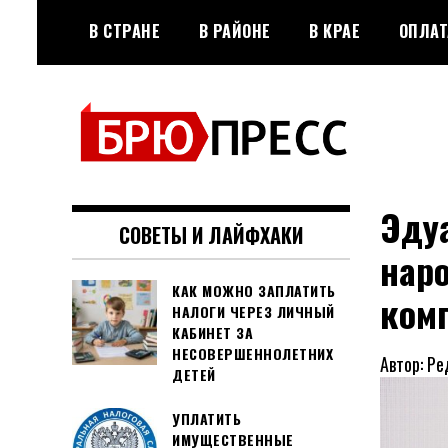
Перейти
В СТРАНЕ
В РАЙОНЕ
В КРАЕ
ОПЛАТ
к
содержимому
Официальный сайт газеты
БРЮПРЕСС
"Брюховецкие новости"
Эдуа
СОВЕТЫ И ЛАЙФХАКИ
нар
КАК МОЖНО ЗАПЛАТИТЬ
ком
НАЛОГИ ЧЕРЕЗ ЛИЧНЫЙ
КАБИНЕТ ЗА
НЕСОВЕРШЕННОЛЕТНИХ
Автор: Ре
ДЕТЕЙ
УПЛАТИТЬ
ИМУЩЕСТВЕННЫЕ