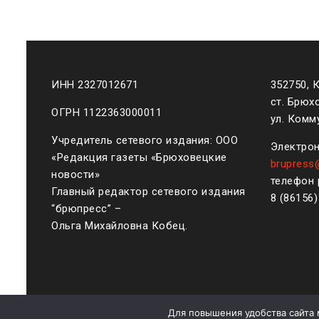
ИНН 2327012671
352750, 
ст. Брюх
ОГРН 1122363000011
ул. Комму
Учредитель сетевого издания: ООО
Электрон
«Редакция газеты «Брюховецкие
brupress
новости»
телефон 
Главный редактор сетевого издания
8 (861
56
“брюпресс” –
Ольга Михайловна Кобец.
Для повышения удобства сайта 