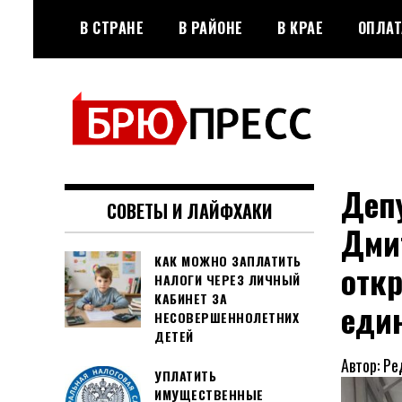
Перейти
В СТРАНЕ
В РАЙОНЕ
В КРАЕ
ОПЛАТ
к
содержимому
Официальный сайт газеты
БРЮПРЕСС
"Брюховецкие новости"
Деп
СОВЕТЫ И ЛАЙФХАКИ
Дми
КАК МОЖНО ЗАПЛАТИТЬ
отк
НАЛОГИ ЧЕРЕЗ ЛИЧНЫЙ
КАБИНЕТ ЗА
един
НЕСОВЕРШЕННОЛЕТНИХ
ДЕТЕЙ
Автор: Ре
УПЛАТИТЬ
ИМУЩЕСТВЕННЫЕ