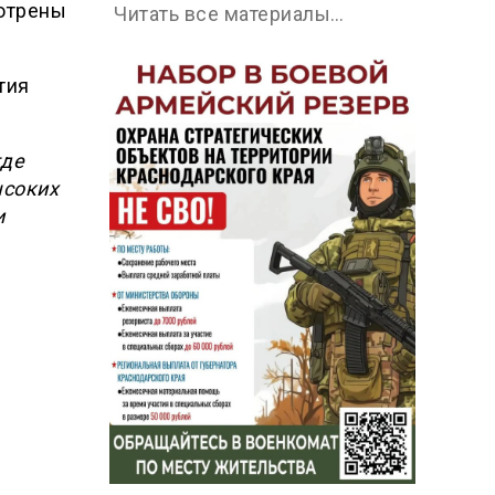
мотрены
Читать все материалы…
тия
где
ысоких
и