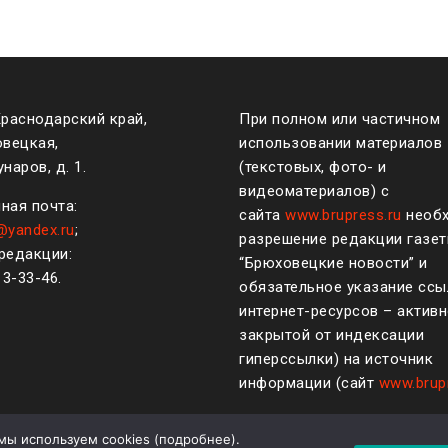
Краснодарский край,
При полном или частичном
овецкая,
использовании материалов
наров, д. 1.
(текстовых, фото- и
видеоматериалов) с
ная почта:
сайта
www.brupress.ru
необ
@yandex.ru
;
разрешение редакции газе
редакции:
“Брюховецкие новости” и
)
3-33-46
.
обязательное указание ссы
интернет-ресурсов – активн
закрытой от индексации
гиперссылки) на источник
информации (сайт
www.brup
мы используем cookies (
подробнее
).