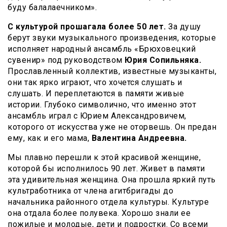
буду балалаечником».
С культурой прошагала более 50 лет.
За душу
берут звуки музыкального произведения, которые
исполняет народный ансамбль «Брюховецкий
сувенир» под руководством
Юрия Сопильняка.
Прославленный коллектив, известные музыканты,
они так ярко играют, что хочется слушать и
слушать. И переплетаются в памяти живые
истории. Глубоко символично, что именно этот
ансамбль играл с Юрием Александровичем,
которого от искусства уже не оторвешь. Он предан
ему, как и его мама,
Валентина Андреевна.
Мы плавно перешли к этой красивой женщине,
которой бы исполнилось 90 лет. Живет в памяти
эта удивительная женщина. Она прошла яркий путь
культработника от члена агитбригады до
начальника районного отдела культуры. Культуре
она отдала более полувека. Хорошо знали ее
пожилые и молодые, дети и подростки. Со всеми