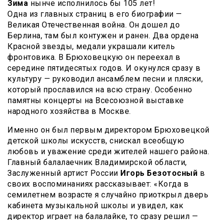
Зима
нынче исполнилось бы 105 лет!
Одна из главных страниц в его биографии —
Великая Отечественная война. Он дошел до
Берлина, там был контужен и ранен. Два ордена
Красной звезды, медали украшали китель
фронтовика. В Брюховецкую он переехал в
середине пятидесятых годов. И окунулся сразу в
культуру — руководил ансамблем песни и пляски,
который прославился на всю страну. Особенно
памятны концерты на Всесоюзной выставке
народного хозяйства в Москве.
Именно он был первым директором Брюховецкой
детской школы искусств, снискал всеобщую
любовь и уважение среди жителей нашего района.
Главный балалаечник Владимирской области,
Заслуженный артист России
Игорь Безотосный
в
своих воспоминаниях рассказывает: «Когда в
семилетнем возрасте я случайно приоткрыл дверь
кабинета музыкальной школы и увидел, как
директор играет на балалайке, то сразу решил —