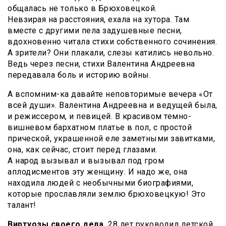
общалась не только в Брюховецкой.
Невзирая на расстояния, ехала на хутора. Там
вместе с другими пела задушевные песни,
вдохновенно читала стихи собственного сочинения.
А зрители? Они плакали, слезы катились невольно.
Ведь через песни, стихи Валентина Андреевна
передавала боль и историю войны.
А вспомним-ка давайте неповторимые вечера «От
всей души». Валентина Андреевна и ведущей была,
и режиссером, и певицей. В красивом темно-
вишневом бархатном платье в пол, с простой
прической, украшенной еле заметными завитками,
она, как сейчас, стоит перед глазами.
А народ вызывал и вызывал под гром
аплодисментов эту женщину. И надо же, она
находила людей с необычными биографиями,
которые прославляли землю брюховецкую! Это
талант!
Виртуозы своего дела.
28 лет руководил детской