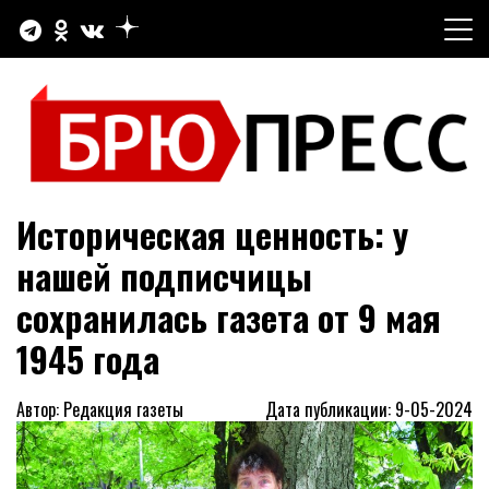
Перейти
к
содержимому
Официальный сайт газеты "Брюховецкие новости"
БРЮПРЕСС
Историческая ценность: у
нашей подписчицы
сохранилась газета от 9 мая
1945 года
Автор: Редакция газеты
Дата публикации: 9-05-2024