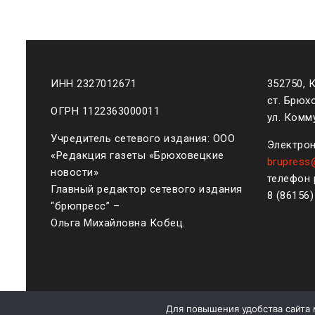
ИНН 2327012671
352750, 
ст. Брюх
ОГРН 1122363000011
ул. Комму
Учредитель сетевого издания: ООО
Электрон
«Редакция газеты «Брюховецкие
brupress
новости»
телефон 
Главный редактор сетевого издания
8 (861
56
“брюпресс” –
Ольга Михайловна Кобец.
Для повышения удобства сайта 