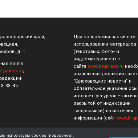
Краснодарский край,
При полном или частичном
овецкая,
использовании материалов
наров, д. 1.
(текстовых, фото- и
видеоматериалов) с
ная почта:
сайта
www.brupress.ru
необ
@yandex.ru
;
разрешение редакции газе
редакции:
“Брюховецкие новости” и
)
3-33-46
.
обязательное указание ссы
интернет-ресурсов – активн
закрытой от индексации
гиперссылки) на источник
информации (сайт
www.brup
мы используем cookies (
подробнее
).