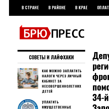
Перейти
В СТРАНЕ
В РАЙОНЕ
В КРАЕ
ОПЛАТ
к
содержимому
Официальный сайт газеты
БРЮПРЕСС
"Брюховецкие новости"
Депу
СОВЕТЫ И ЛАЙФХАКИ
реги
КАК МОЖНО ЗАПЛАТИТЬ
фро
НАЛОГИ ЧЕРЕЗ ЛИЧНЫЙ
КАБИНЕТ ЗА
пом
НЕСОВЕРШЕННОЛЕТНИХ
ДЕТЕЙ
34-
УПЛАТИТЬ
Зап
ИМУЩЕСТВЕННЫЕ