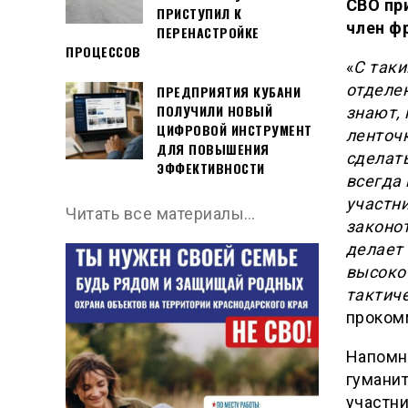
СВО пр
ПРИСТУПИЛ К
член ф
ПЕРЕНАСТРОЙКЕ
ПРОЦЕССОВ
«
С таки
отделен
ПРЕДПРИЯТИЯ КУБАНИ
ПОЛУЧИЛИ НОВЫЙ
знают, 
ЦИФРОВОЙ ИНСТРУМЕНТ
ленточ
ДЛЯ ПОВЫШЕНИЯ
сделат
ЭФФЕКТИВНОСТИ
всегда 
участн
Читать все материалы…
законот
делает
высоко
тактиче
проком
Напомн
гумани
участни