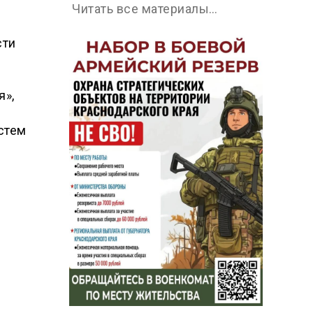
Читать все материалы…
сти
я»,
стем