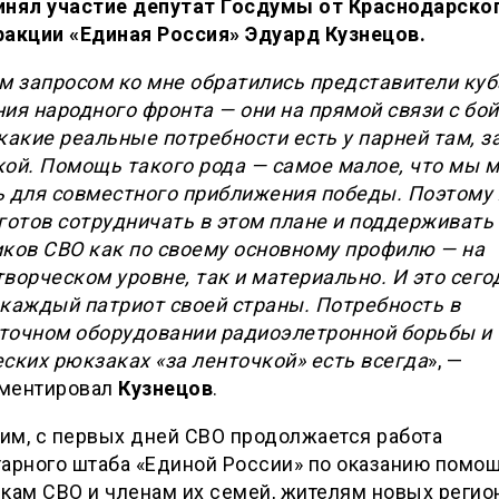
инял участие депутат Госдумы от Краснодарског
ракции «Единая Россия» Эдуард Кузнецов.
м запросом ко мне обратились представители ку
ия народного фронта — они на прямой связи с бо
какие реальные потребности есть у парней там, з
кой. Помощь такого рода — самое малое, что мы 
ь для совместного приближения победы. Поэтому 
готов сотрудничать в этом плане и поддерживать
иков СВО как по своему основному профилю — на
ворческом уровне, так и материально. И это сего
 каждый патриот своей страны. Потребность в
точном оборудовании радиоэлетронной борьбы и
ских рюкзаках «за ленточкой» есть всегда
», —
ментировал
Кузнецов
.
им, с первых дней СВО продолжается работа
тарного штаба «Единой России» по оказанию помо
кам СВО и членам их семей, жителям новых регио