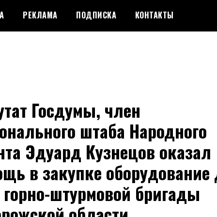
А
РЕКЛАМА
ПОДПИСКА
КОНТАКТЫ
тат Госдумы, член
онального штаба Народного
нта Эдуард Кузнецов оказал
ощь в закупке оборудование
й горно-штурмовой бригады
орожской области