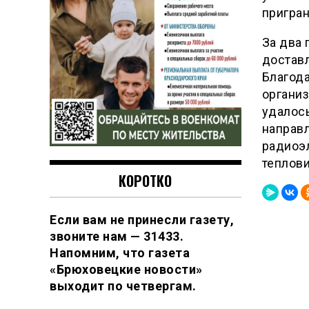
пригран
За два 
доставл
Благода
организ
удалось
направл
радиоэ
теплови
КОРОТКО
Если вам не принесли газету,
звоните нам — 31433.
Напомним, что газета
«Брюховецкие новости»
выходит по четвергам.