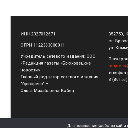
ИНН 2327012671
352750, 
ст. Брюх
ОГРН 1122363000011
ул. Комму
Учредитель сетевого издания: ООО
Электрон
«Редакция газеты «Брюховецкие
brupress
новости»
телефон 
Главный редактор сетевого издания
8 (861
56
“брюпресс” –
Ольга Михайловна Кобец.
Для повышения удобства сайта 