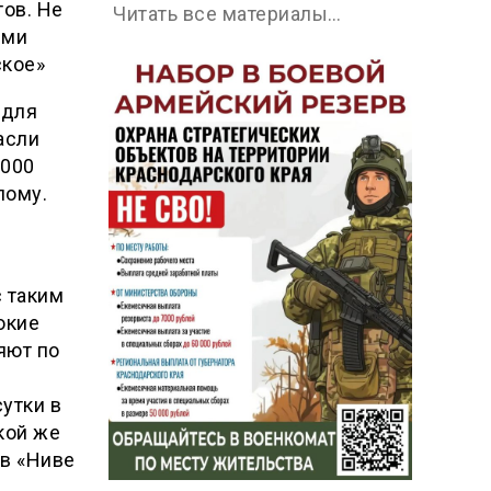
тов. Не
Читать все материалы…
ыми
ское»
 для
асли
5000
лому.
 таким
окие
яют по
утки в
акой же
 в «Ниве