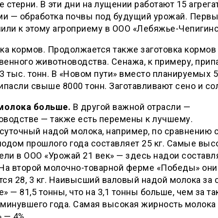
 стерни. В эти дни на лущении работают 15 агрега
ами — обработка почвы под будущий урожай. Перв
или к этому агроприему в ООО «Лебяжье-Чепигин
ка кормов. Продолжается также заготовка кормов
енного животноводства. Сенажа, к примеру, прип
3 тыс. тонн. В «Новом пути» вместо планируемых 
ипасли свыше 8000 тонн. Заготавливают сено и со
 молока больше.
В другой важной отрасли —
оводстве — также есть перемены к лучшему.
уточный надой молока, например, по сравнению с
одом прошлого года составляет 25 кг. Самые выс
ели в ООО «Урожай 21 век» — здесь надои составл
. На второй молочно-товарной ферме «Победы» они
ся 28, 3 кг. Наивысший валовый надой молока за с
» — 81,5 тонны, что на 3,1 тонны больше, чем за т
минувшего года. Самая высокая жирность молока
 — 4%.