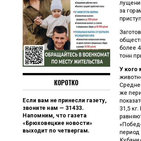
лущение
за гор
приступ
Заготов
обществ
более 4
тонн пр
У кого
животн
КОРОТКО
Среднес
же пери
Если вам не принесли газету,
показат
звоните нам — 31433.
31,5 кг
Напомним, что газета
равняют
«Брюховецкие новости»
«Победе
выходит по четвергам.
период 
Кубани»