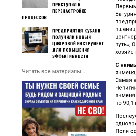
ПРИСТУПИЛ К
Первым
ПЕРЕНАСТРОЙКЕ
Батури
ПРОЦЕССОВ
предпри
пшеницы
ПРЕДПРИЯТИЯ КУБАНИ
центнер
ПОЛУЧИЛИ НОВЫЙ
ЦИФРОВОЙ ИНСТРУМЕНТ
путь», 
ДЛЯ ПОВЫШЕНИЯ
хозяйст
ЭФФЕКТИВНОСТИ
С наив
Читать все материалы…
ячменя,
Самая 
Чепиги
ячменя
по 90,1
Послеуб
одновр
Поля о