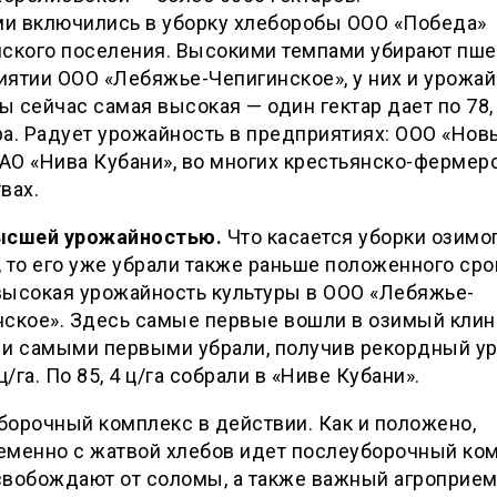
и включились в уборку хлеборобы ООО «Победа»
нского поселения. Высокими темпами убирают пше
ятии ООО «Лебяжье-Чепигинское», у них и урожай
 сейчас самая высокая — один гектар дает по 78,
а. Радует урожайность в предприятиях: ООО «Нов
ОАО «Нива Кубани», во многих крестьянско-фермер
вах.
ысшей урожайностью.
Что касается уборки озимо
 то его уже убрали также раньше положенного сро
высокая урожайность культуры в ООО «Лебяжье-
нское». Здесь самые первые вошли в озимый клин
 и самыми первыми убрали, получив рекордный у
 ц/га. По 85, 4 ц/га собрали в «Ниве Кубани».
орочный комплекс в действии. Как и положено,
еменно с жатвой хлебов идет послеуборочный ком
свобождают от соломы, а также важный агроприем