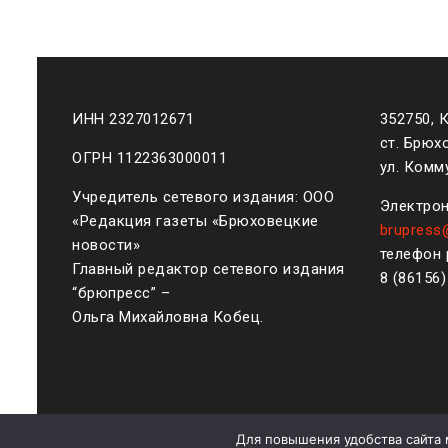
ИНН 2327012671
352750, 
ст. Брюх
ОГРН 1122363000011
ул. Комму
Учредитель сетевого издания: ООО
Электрон
«Редакция газеты «Брюховецкие
brupress
новости»
телефон 
Главный редактор сетевого издания
8 (861
56
“брюпресс” –
Ольга Михайловна Кобец.
Для повышения удобства сайта 