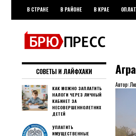
Перейти
В СТРАНЕ
В РАЙОНЕ
В КРАЕ
ОПЛАТ
к
содержимому
Официальный сайт газеты
БРЮПРЕСС
"Брюховецкие новости"
Агр
СОВЕТЫ И ЛАЙФХАКИ
Автор: Л
КАК МОЖНО ЗАПЛАТИТЬ
НАЛОГИ ЧЕРЕЗ ЛИЧНЫЙ
КАБИНЕТ ЗА
НЕСОВЕРШЕННОЛЕТНИХ
ДЕТЕЙ
УПЛАТИТЬ
ИМУЩЕСТВЕННЫЕ