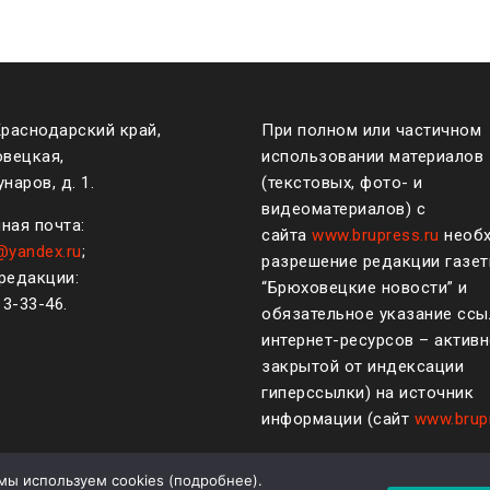
Краснодарский край,
При полном или частичном
овецкая,
использовании материалов
наров, д. 1.
(текстовых, фото- и
видеоматериалов) с
ная почта:
сайта
www.brupress.ru
необ
@yandex.ru
;
разрешение редакции газе
редакции:
“Брюховецкие новости” и
)
3-33-46
.
обязательное указание ссы
интернет-ресурсов – активн
закрытой от индексации
гиперссылки) на источник
информации (сайт
www.brup
мы используем cookies (
подробнее
).