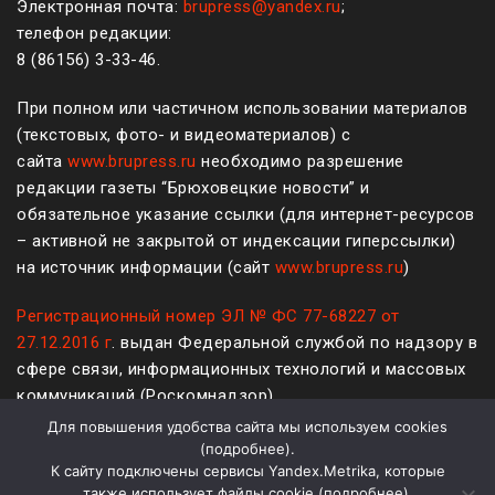
Электронная почта:
brupress@yandex.ru
;
телефон редакции:
8 (861
56
)
3-33-46
.
При полном или частичном использовании материалов
(текстовых, фото- и видеоматериалов) с
сайта
www.brupress.ru
необходимо разрешение
редакции газеты “Брюховецкие новости” и
обязательное указание ссылки (для интернет-ресурсов
– активной не закрытой от индексации гиперссылки)
на источник информации (сайт
www.brupress.ru
)
Регистрационный номер ЭЛ № ФС 77-68227 от
27.12.2016 г
. выдан Федеральной службой по надзору в
сфере связи, информационных технологий и массовых
коммуникаций (Роскомнадзор)
Для повышения удобства сайта мы используем cookies
12+
(
подробнее
).
К сайту подключены сервисы Yandex.Metrika, которые
Политика конфиденциальности и защиты информации
также использует файлы cookie (
подробнее
).