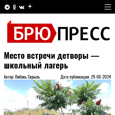
Перейти
к
содержимому
Официальный сайт газеты "Брюховецкие новости"
БРЮПРЕСС
Место встречи детворы —
школьный лагерь
Автор: Любовь Скрыль
Дата публикации: 29-06-2024