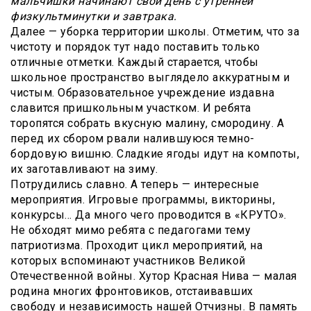
мальчишки начинают свой день с утренней
физкультминутки и завтрака.
Далее — уборка территории школы. Отметим, что за
чистоту и порядок тут надо поставить только
отличные отметки. Каждый старается, чтобы
школьное пространство выглядело аккуратным и
чистым. Образовательное учреждение издавна
славится пришкольным участком. И ребята
торопятся собрать вкусную малину, смородину. А
перед их сбором рвали налившуюся темно-
бордовую вишню. Сладкие ягоды идут на компоты,
их заготавливают на зиму.
Потрудились славно. А теперь — интересные
мероприятия. Игровые программы, викторины,
конкурсы… Да много чего проводится в «КРУТО».
Не обходят мимо ребята с педагогами тему
патриотизма. Проходит цикл мероприятий, на
которых вспоминают участников Великой
Отечественной войны. Хутор Красная Нива — малая
родина многих фронтовиков, отстаивавших
свободу и независимость нашей Отчизны. В память