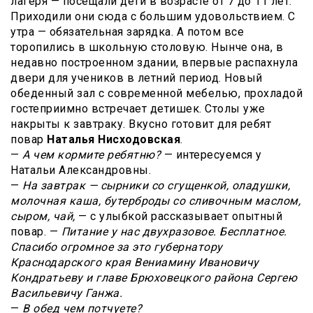
лагеря — посещали дети в возрасте от 7 до 11 лет.
Приходили они сюда с большим удовольствием. С
утра — обязательная зарядка. А потом все
торопились в школьную столовую. Нынче она, в
недавно построенном здании, впервые распахнула
двери для учеников в летний период. Новый
обеденный зал с современной мебелью, прохладой
гостеприимно встречает детишек. Столы уже
накрыты к завтраку. Вкусно готовит для ребят
повар
Наталья Нисходовская
.
—
А чем кормите ребятню?
— интересуемся у
Натальи Александровны.
—
На завтрак — сырники со сгущенкой, оладушки,
молочная каша, бутерброды со сливочным маслом,
сыром, чай,
— с улыбкой рассказывает опытный
повар. —
Питание у нас двухразовое. Бесплатное.
Спасибо огромное за это губернатору
Краснодарского края Вениамину Ивановичу
Кондратьеву и главе Брюховецкого района Сергею
Васильевичу Ганжа.
—
В обед чем потчуете?