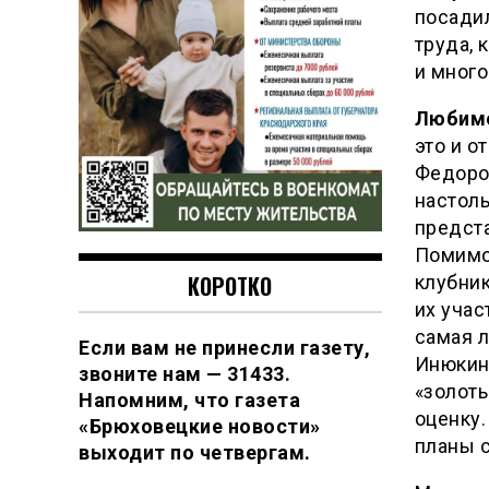
посадил
труда, 
и много
Любим
это и о
Федоро
настоль
предста
Помимо
КОРОТКО
клубник
их учас
самая л
Если вам не принесли газету,
Инюкин
звоните нам — 31433.
«золот
Напомним, что газета
оценку.
«Брюховецкие новости»
планы 
выходит по четвергам.