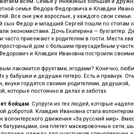
ватаем всем. Семья у Инюкиных большая и дружна
етной семье Федора Федоровича и Клавдии Иван
тей. Все они уже взрослые, у каждого свои семьи.
й сын Федор и младший Сергей пошли по стопам о
али экономистами. Дочь Екатерина — бухгалтер. Д
 часто приезжают к родителям в гости. Места хва
 просторный дом с большим приусадебным участ
Федорович и Клавдия Ивановна построили своими
.
рвым лакомится фруктами, ягодами? Конечно, люб
Их у бабушки и дедушки пятеро. Есть и правнук. От
и, внуки гордятся своими родителями, дедушкой,
й, которые постоянно в делах и заботах.
ет бойцам
. Супруги из тех людей, которые надел
й добротой. Клавдия Ивановна стала волонтером
к волонтерского движения «За русский мир». Вмес
 батуринцами, она плетет маскировочные сети, шь
 подушки, одежду для участников спецоперации, 