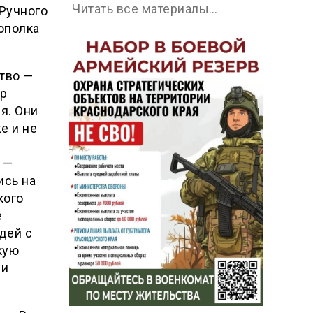
Читать все материалы…
 Ручного
рополка
тво —
ор
я. Они
е и не
 —
ись на
кого
е
дей с
кую
 и