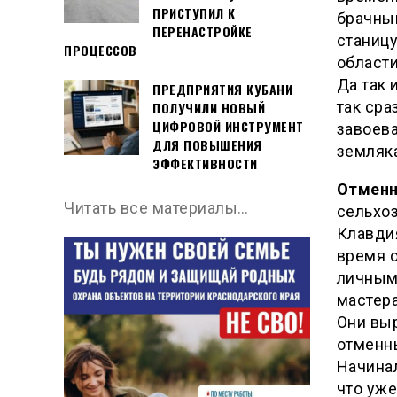
ПРИСТУПИЛ К
брачный
ПЕРЕНАСТРОЙКЕ
станицу
ПРОЦЕССОВ
области
Да так 
ПРЕДПРИЯТИЯ КУБАНИ
так сра
ПОЛУЧИЛИ НОВЫЙ
ЦИФРОВОЙ ИНСТРУМЕНТ
завоева
ДЛЯ ПОВЫШЕНИЯ
земляк
ЭФФЕКТИВНОСТИ
Отменн
Читать все материалы…
сельхо
Клавди
время о
личным
мастера
Они вы
отменны
Начинал
что уже