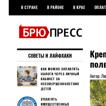
Перейти
В СТРАНЕ
В РАЙОНЕ
В КРАЕ
ОПЛАТ
к
содержимому
Официальный сайт газеты
БРЮПРЕСС
"Брюховецкие новости"
Кре
СОВЕТЫ И ЛАЙФХАКИ
пол
КАК МОЖНО ЗАПЛАТИТЬ
НАЛОГИ ЧЕРЕЗ ЛИЧНЫЙ
Автор: Л
КАБИНЕТ ЗА
НЕСОВЕРШЕННОЛЕТНИХ
ДЕТЕЙ
УПЛАТИТЬ
ИМУЩЕСТВЕННЫЕ