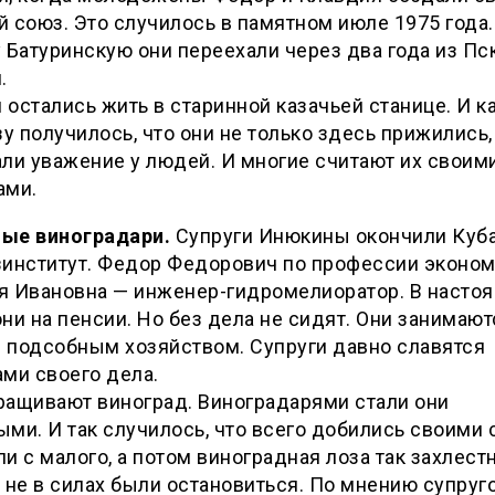
 союз. Это случилось в памятном июле 1975 года.
 Батуринскую они переехали через два года из Пс
.
и остались жить в старинной казачьей станице. И к
зу получилось, что они не только здесь прижились,
ли уважение у людей. И многие считают их своим
ами.
ые виноградари.
Супруги Инюкины окончили Куб
зинститут. Федор Федорович по профессии эконом
я Ивановна — инженер-гидромелиоратор. В насто
ни на пенсии. Но без дела не сидят. Они занимают
 подсобным хозяйством. Супруги давно славятся
ми своего дела.
ращивают виноград. Виноградарями стали они
ми. И так случилось, что всего добились своими 
и с малого, а потом виноградная лоза так захлестн
 не в силах были остановиться. По мнению супруго