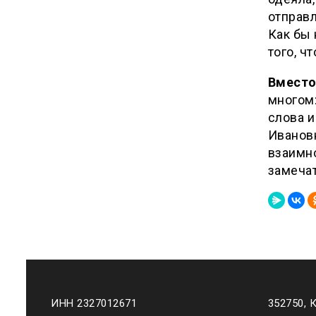
отправл
Как бы 
того, ч
Вместо
многом:
слова и
Иванов
взаимн
замечат
ИНН 2327012671
352750, 