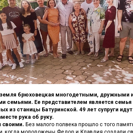
 земля брюховецкая многодетными, дружными 
ми семьями. Ее представителем является семья
ых из станицы Батуринской. 49 лет супруги идут
месте рука об руку.
и своими.
Без малого полвека прошло с того памят
и, когда молодожены Федор и Клавдия создали с