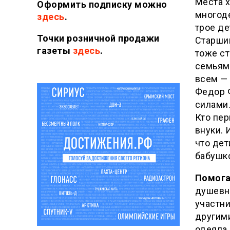
Места х
Оформить подписку можно
многод
здесь
.
трое де
Точки розничной продажи
Старши
газеты
здесь
.
тоже ст
семьями
всем —
Федор 
силами
Кто пе
внуки. 
что дет
бабушко
Помога
душевно
участни
другими
одеяла,