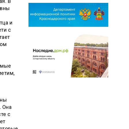
я. В
овны
тца и
ети с
тает
ком
имые
метим,
ены
. Она
те с
ет
которые