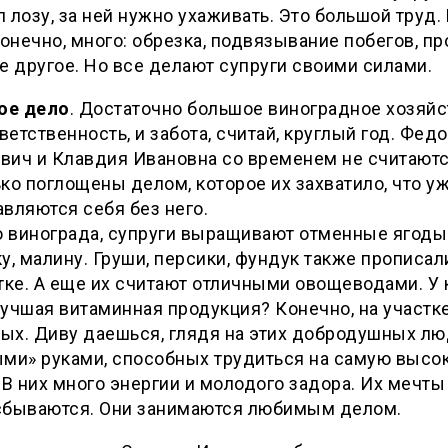
 лозу, за ней нужно ухаживать. Это большой труд.
конечно, много: обрезка, подвязывание побегов, п
е другое. Но все делают супруги своими силами.
ое дело
. Достаточно большое виноградное хозяйс
тветственность, и забота, считай, круглый год. Фед
вич и Клавдия Ивановна со временем не считаютс
ко поглощены делом, которое их захватило, что уж
вляются себя без него.
 винограда, супруги выращивают отменные ягоды
у, малину. Груши, персики, фундук также прописал
тке. А еще их считают отличными овощеводами. У 
учшая витаминная продукция? Конечно, на участк
ых. Диву даешься, глядя на этих добродушных лю
ыми» руками, способных трудиться на самую высо
 В них много энергии и молодого задора. Их мечты
сбываются. Они занимаются любимым делом.