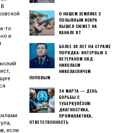
 В
ковской
О НАШЕМ ЗЕМЛЯКЕ С
ПОЗЫВНЫМ ИСКРА
ВЫШЕЛ СЮЖЕТ НА
ак-то
КАНАЛЕ RT
 но и
и
БОЛЕЕ 30 ЛЕТ НА СТРАЖЕ
ПОРЯДКА: ИНТЕРВЬЮ С
ВЕТЕРАНОМ ОВД
анский
НИКОЛАЕМ
ист,
НИКОЛАЕВИЧЕМ
ПОПОВЫМ
ящее
ся
24 МАРТА — ДЕНЬ
БОРЬБЫ С
ТУБЕРКУЛЁЗОМ:
ДИАГНОСТИКА,
силами.
ПРОФИЛАКТИКА,
ОТВЕТСТВЕННОСТЬ
ула,
в, если