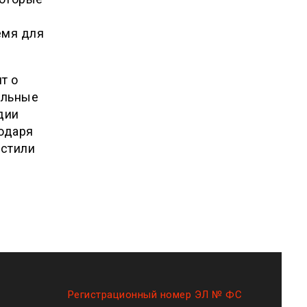
емя для
ит о
ельные
дии
одаря
астили
Регистрационный номер ЭЛ № ФС