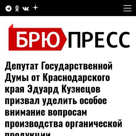
Перейти
к
содержимому
Официальный сайт газеты "Брюховецкие новости"
БРЮПРЕСС
Депутат Государственной
Думы от Краснодарского
края Эдуард Кузнецов
призвал уделить особое
внимание вопросам
производства органической
продукции.