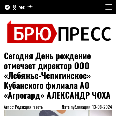
Перейти
к
содержимому
Официальный сайт газеты "Брюховецкие новости"
БРЮПРЕСС
Сегодня День рождение
отмечает директор ООО
«Лебяжье-Чепигинское»
Кубанского филиала АО
«Агрогард» АЛЕКСАНДР ЧОХА
Автор: Редакция газеты
Дата публикации: 13-08-2024