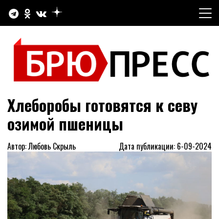
Перейти
к
содержимому
Официальный сайт газеты "Брюховецкие новости"
БРЮПРЕСС
Хлеборобы готовятся к севу
озимой пшеницы
Автор: Любовь Скрыль
Дата публикации: 6-09-2024