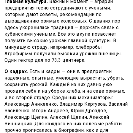
Главная культура.
Важный момент — аграрии
предприятия тесно сотрудничают с учеными,
которые дают советы, рекомендации по
выращиванию озимых колосовых. С давних пор
здесь укоренилась традиция — держать связь с
кубанскими учеными. Все это вкупе позволяет
получать высокие урожаи главной культуры. В
минувшую страду, например, хлеборобы
Агрофирмы получили высокий урожай пшеницы.
Один гектар дал по 73,3 центнера.
О кадрах.
Есть и кадры — они в предприятии
надежные, опытные, умеющие вырастить, убрать,
сохранить урожай. Каждый из них давно уже
проявил себя и на уборке хлеба, и на севе озимых,
и во второй страде. Среди них механизаторы:
Александр Аникеенко, Владимир Картузов, Василий
Василенко, Игорь Андреев, Юрий Дроздов,
Александр Щепин, Алексей Щепин, Алексей
Вишницкий. Для каждого из них полевые работы
прочно прописались в биографии, как и для