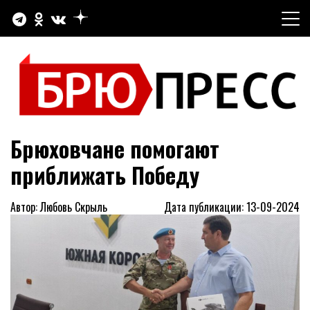
Перейти
к
содержимому
Официальный сайт газеты "Брюховецкие новости"
БРЮПРЕСС
Брюховчане помогают
приближать Победу
Автор: Любовь Скрыль
Дата публикации: 13-09-2024