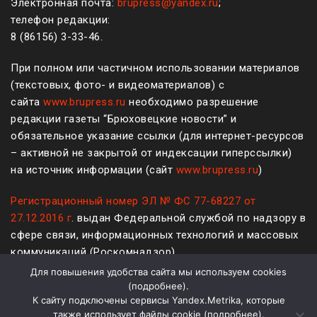
Электронная почта:
brupress@yandex.ru
;
телефон редакции:
8 (861
56
)
3-33-46
.
При полном или частичном использовании материалов
(текстовых, фото- и видеоматериалов) с
сайта
www.brupress.ru
необходимо разрешение
редакции газеты “Брюховецкие новости” и
обязательное указание ссылки (для интернет-ресурсов
– активной не закрытой от индексации гиперссылки)
на источник информации (сайт
www.brupress.ru
)
Регистрационный номер ЭЛ № ФС 77-68227 от
27.12.2016 г
. выдан Федеральной службой по надзору в
сфере связи, информационных технологий и массовых
коммуникаций (Роскомнадзор)
Для повышения удобства сайта мы используем cookies
12+
(
подробнее
).
К сайту подключены сервисы Yandex.Metrika, которые
Политика конфиденциальности и защиты информации
также использует файлы cookie (
подробнее
).