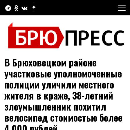
Перейти
к
содержимому
Официальный сайт газеты "Брюховецкие новости"
БРЮПРЕСС
В Брюховецком районе
участковые уполномоченные
полиции уличили местного
жителя в краже, 38-летний
злоумышленник похитил
велосипед стоимостью более
4 000 рублей