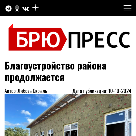
Перейти
к
содержимому
Официальный сайт газеты "Брюховецкие новости"
БРЮПРЕСС
Благоустройство района
продолжается
Автор: Любовь Скрыль
Дата публикации: 10-10-2024