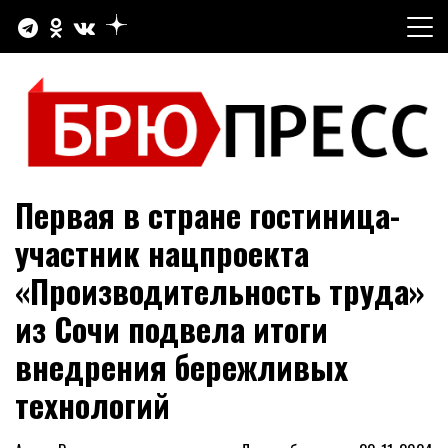
Перейти
к
содержимому
Официальный сайт газеты "Брюховецкие новости"
БРЮПРЕСС
Первая в стране гостиница-
участник нацпроекта
«Производительность труда»
из Сочи подвела итоги
внедрения бережливых
технологий