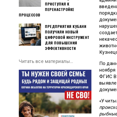
ПРИСТУПИЛ К
введен
ПЕРЕНАСТРОЙКЕ
порядк
ПРОЦЕССОВ
докумен
наруше
ПРЕДПРИЯТИЯ КУБАНИ
ПОЛУЧИЛИ НОВЫЙ
создае
ЦИФРОВОЙ ИНСТРУМЕНТ
некаче
ДЛЯ ПОВЫШЕНИЯ
животн
ЭФФЕКТИВНОСТИ
Кузнец
Читать все материалы…
По данн
ноября 
ФГИС В
выявле
докумен
«У
читы
происх
рыбные