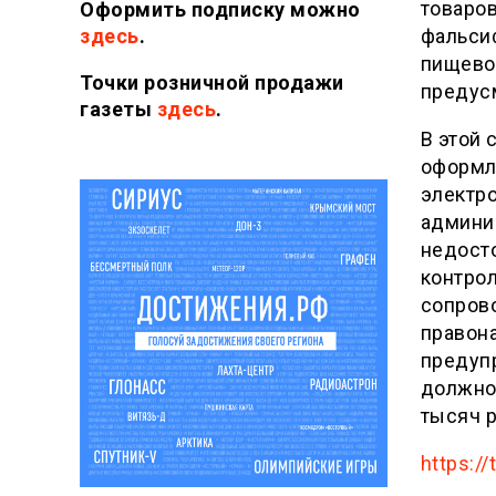
товаров
Оформить подписку можно
фальси
здесь
.
пищево
Точки розничной продажи
предус
газеты
здесь
.
В этой 
оформл
электро
админи
недост
контрол
сопрово
правона
предуп
должнос
тысяч р
https:/