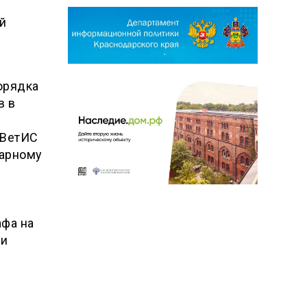
й
орядка
в в
 ВетИС
нарному
фа на
ти