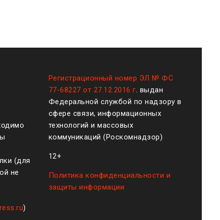
Регистрационный номер ЭЛ № ФС
77-68227 от 27.12.2016 г
. выдан
Федеральной службой по надзору в
сфере связи, информационных
ходимо
технологий и массовых
ты
коммуникаций (Роскомнадзор)
12+
лки (для
ой не
Политика конфиденциальности и
защиты информации
ress.ru
)