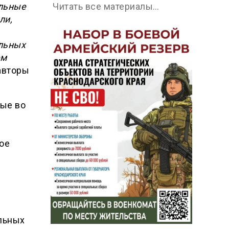
альные
Читать все материалы…
ли,
льных
ем
 авторы
ые во
ое
льных