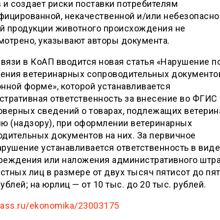
 и создает риски поставки потребителям
фицированной, некачественной и/или небезопасно
й продукции животного происхождения не
мотрено, указывают авторы документа.
связи в КоАП вводится новая статья «Нарушение п
ения ветеринарных сопроводительных документо
нной форме», которой устанавливается
стративная ответственность за внесение во ФГИС
оверных сведений о товарах, подлежащих ветери
ю (надзору), при оформлении ветеринарных
дительных документов на них. За первичное
рушение устанавливается ответственность в виде
реждения или наложения административного штра
тных лиц в размере от двух тысяч пятисот до пя
ублей; на юрлиц — от 10 тыс. до 20 тыс. рублей.
/tass.ru/ekonomika/23003175