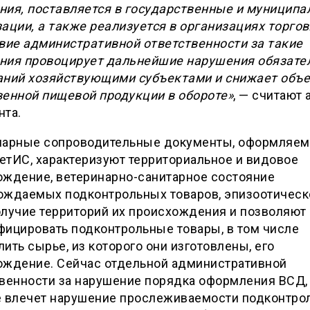
ния, поставляется в государственные и муницип
ации, а также реализуется в организациях торгов
вие административной ответственности за такие
ния провоцирует дальнейшие нарушения обязате
аний хозяйствующими субъектами и снижает объ
венной пищевой продукции в обороте»
, — считают
нта.
нарные сопроводительные документы, оформляем
етИС, характеризуют территориальное и видовое
ождение, ветеринарно-санитарное состояние
ождаемых подконтрольных товаров, эпизоотическ
олучие территорий их происхождения и позволяют
фицировать подконтрольные товары, в том числе
ить сырье, из которого они изготовлены, его
ождение. Сейчас отдельной административной
твенности за нарушение порядка оформления ВСД,
е влечет нарушение прослеживаемости подконтро