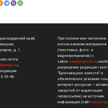
Краснодарский край,
При полном или частичном
овецкая,
использовании материалов
наров, д. 1.
(текстовых, фото- и
видеоматериалов) с
ная почта:
сайта
www.brupress.ru
необ
@yandex.ru
;
разрешение редакции газе
редакции:
“Брюховецкие новости” и
)
3-33-46
.
обязательное указание ссы
интернет-ресурсов – активн
закрытой от индексации
гиперссылки) на источник
информации (сайт
www.brup