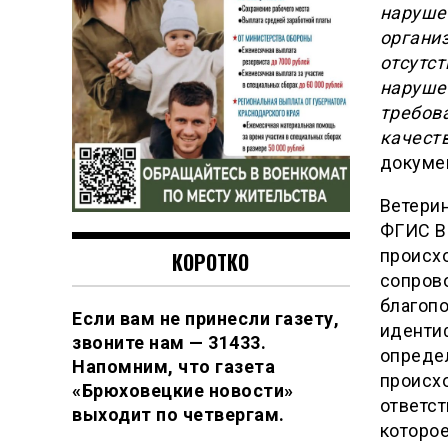
наруше
организ
отсутст
наруше
требов
качест
докуме
Ветери
ФГИС В
происх
КОРОТКО
сопров
благоп
Если вам не принесли газету,
иденти
звоните нам — 31433.
определ
Напомним, что газета
происх
«Брюховецкие новости»
ответс
выходит по четвергам.
которо