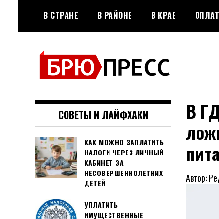
Перейти
В СТРАНЕ
В РАЙОНЕ
В КРАЕ
ОПЛАТ
к
содержимому
Официальный сайт газеты
БРЮПРЕСС
"Брюховецкие новости"
В Г
СОВЕТЫ И ЛАЙФХАКИ
лож
КАК МОЖНО ЗАПЛАТИТЬ
пит
НАЛОГИ ЧЕРЕЗ ЛИЧНЫЙ
КАБИНЕТ ЗА
НЕСОВЕРШЕННОЛЕТНИХ
Автор: Ре
ДЕТЕЙ
УПЛАТИТЬ
ИМУЩЕСТВЕННЫЕ