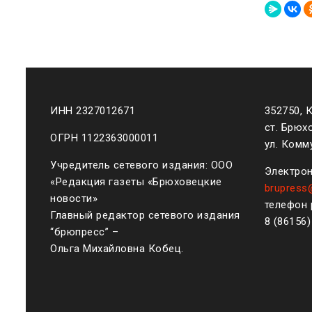
ИНН 2327012671
352750, 
ст. Брюх
ОГРН 1122363000011
ул. Комму
Учредитель сетевого издания: ООО
Электрон
«Редакция газеты «Брюховецкие
brupress
новости»
телефон 
Главный редактор сетевого издания
8 (861
56
“брюпресс” –
Ольга Михайловна Кобец.