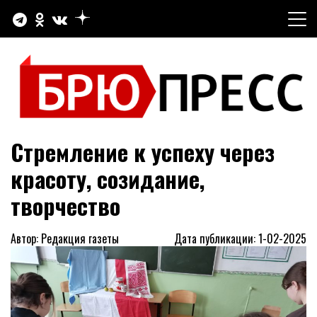
Перейти
к
содержимому
Официальный сайт газеты "Брюховецкие новости"
БРЮПРЕСС
Стремление к успеху через
красоту, созидание,
творчество
Автор: Редакция газеты
Дата публикации: 1-02-2025