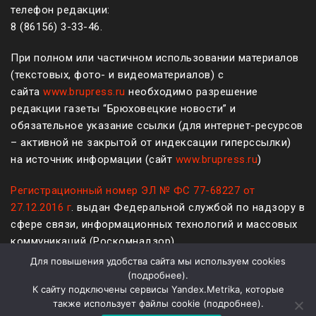
телефон редакции:
8 (861
56
)
3-33-46
.
При полном или частичном использовании материалов
(текстовых, фото- и видеоматериалов) с
сайта
www.brupress.ru
необходимо разрешение
редакции газеты “Брюховецкие новости” и
обязательное указание ссылки (для интернет-ресурсов
– активной не закрытой от индексации гиперссылки)
на источник информации (сайт
www.brupress.ru
)
Регистрационный номер ЭЛ № ФС 77-68227 от
27.12.2016 г
. выдан Федеральной службой по надзору в
сфере связи, информационных технологий и массовых
коммуникаций (Роскомнадзор)
Для повышения удобства сайта мы используем cookies
12+
(
подробнее
).
К сайту подключены сервисы Yandex.Metrika, которые
Политика конфиденциальности и защиты информации
также использует файлы cookie (
подробнее
).