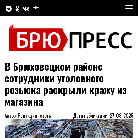
Перейти
к
содержимому
Официальный сайт газеты "Брюховецкие новости"
БРЮПРЕСС
В Брюховецком районе
сотрудники уголовного
розыска раскрыли кражу из
магазина
Автор: Редакция газеты
Дата публикации: 27-03-2025