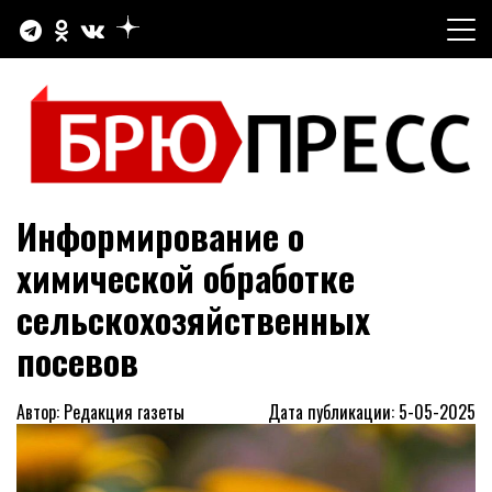
Перейти
к
содержимому
Официальный сайт газеты "Брюховецкие новости"
БРЮПРЕСС
Информирование о
химической обработке
сельскохозяйственных
посевов
Автор: Редакция газеты
Дата публикации: 5-05-2025