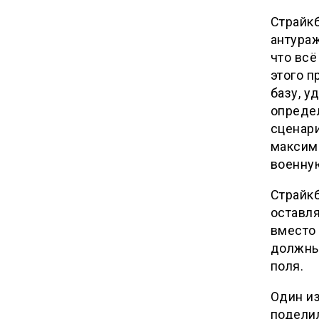
Страйкб
антураж
что всё
этого п
базу, у
опреде
сценари
максима
военну
Страйкб
оставля
вместо 
должны 
поля.
Один из
поделил