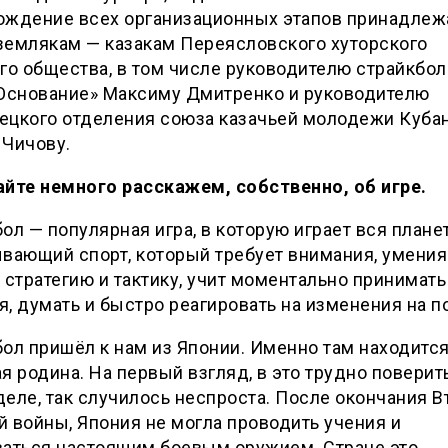
ождение всех организационных этапов принадлеж
землякам — казакам Переясловского хуторского
го общества, в том числе руководителю страйкбол
«Основание» Максиму Дмитренко и руководителю
ецкого отделения союза казачьей молодежи Куба
 Чичову.
айте немного расскажем, собственно, об игре.
ол — популярная игра, в которую играет вся планет
вающий спорт, который требует внимания, умения
 стратегию и тактику, учит моментально принимать
, думать и быстро реагировать на изменения на по
ол пришёл к нам из Японии. Именно там находится
я родина. На первый взгляд, в это трудно поверить
еле, так случилось неспроста. После окончания В
 войны, Япония не могла проводить учения и
ваться настоящим боевым оружием. Стране это