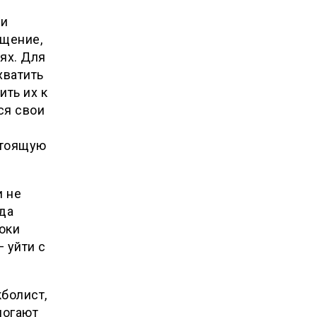
 и
ущение,
ях. Для
хватить
ить их к
ся свои
стоящую
и не
гда
оки
 уйти с
болист,
могают