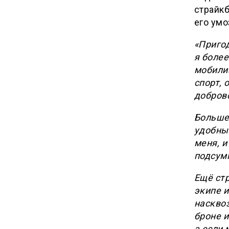
страйкб
его ум
«Пригод
я более
мобили
спорт, 
доброво
Больше 
удобный
меня, и
подсум
Ещё ст
экипе и
насквоз
броне и
а если 