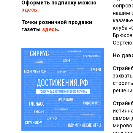
Оформить подписку можно
сопров
здесь
.
нашим 
казачье
Точки розничной продажи
клуба 
газеты
здесь
.
Брюхов
Сергею
Но дав
Страйкб
захваты
строить
решения
Страйкб
истинна
самом д
мировой
пользо