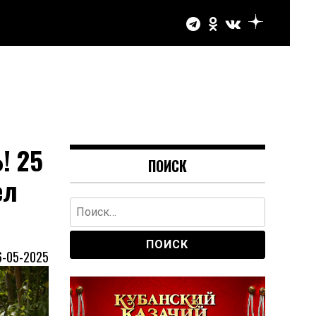
! 25
ПОИСК
ел
Найти:
6-05-2025