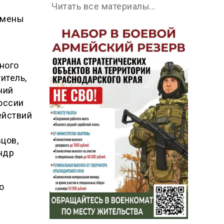
Читать все материалы…
тсмены
ного
итель,
ний
оссии
ействий
цов,
ндр
о