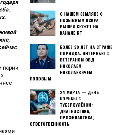
агодаря
еба,
О НАШЕМ ЗЕМЛЯКЕ С
ых.
ПОЗЫВНЫМ ИСКРА
ВЫШЕЛ СЮЖЕТ НА
«живой
КАНАЛЕ RT
ине,
БОЛЕЕ 30 ЛЕТ НА СТРАЖЕ
сейчас
ПОРЯДКА: ИНТЕРВЬЮ С
ВЕТЕРАНОМ ОВД
НИКОЛАЕМ
и парни
НИКОЛАЕВИЧЕМ
ах
ПОПОВЫМ
еннее
24 МАРТА — ДЕНЬ
БОРЬБЫ С
ТУБЕРКУЛЁЗОМ:
ДИАГНОСТИКА,
ПРОФИЛАКТИКА,
ОТВЕТСТВЕННОСТЬ
иками