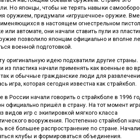
ли. Но японцы, чтобы не терять навыки самообор
ия оружием, придумали «игрушечное» оружие. Вме
применяющихся в настоящем огнестрельном пистол
е или автомате, они начали ставить пули из пласти
ружие позволило японцам официально и вполне л
ься военной подготовкой.
ту оригинальную идею подхватили другие страны.
и из пластика начали применять как военные во в
 так и обычные гражданские люди для развлечени
сь игра, которая сегодня известна как страйкбол.
 в России начали говорить о страйкболе в 1996 го
он официально пришёл в страну. На тот момент игр
з видов игр с экипировкой мягкого класса
тического вооружения. Постепенно страйкбол нач
ь всё большее распространение по стране. Начал
аться клубы и формироваться объединения.