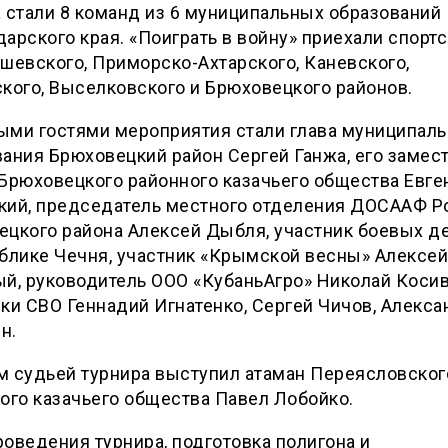
 стали 8 команд из 6 муниципальных образований
арского края. «Поиграть в войну» приехали спор
шевского, Приморско-Ахтарского, Каневского,
кого, Выселковского и Брюховецкого районов.
ыми гостями мероприятия стали глава муниципаль
ания Брюховецкий район Сергей Ганжа, его замест
Брюховецкого районного казачьего общества Евге
кий, председатель местного отделения ДОСААФ Р
ецкого района Алексей Дыбля, участник боевых д
блике Чечня, участник «Крымской весны» Алексей
й, руководитель ООО «КубаньАгро» Николай Косив
ки СВО Геннадий Игнатенко, Сергей Чичов, Алекса
н.
м судьей турнира выступил атаман Переясловског
ого казачьего общества Павел Лобойко.
оведения турнира, подготовка полигона и