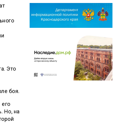
ат
ьного
ни
а. Это
ле боя.
 его
. Но, на
торой