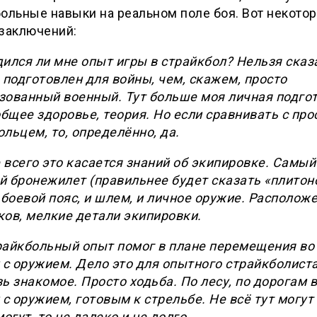
ольные навыки на реальном поле боя. Вот некото
озаключений:
ился ли мне опыт игры в страйкбол? Нельзя сказа
 подготовлен для войны, чем, скажем, просто
зованный военный. Тут больше моя личная подгот
общее здоровье, теория. Но если сравнивать с пр
льцем, то, определённо, да.
всего это касается знаний об экипировке. Самый
 бронежилет (правильнее будет сказать «плитоно
 боевой пояс, и шлем, и личное оружие. Располож
ков, мелкие детали экипировки.
райкбольный опыт помог в плане перемещения во
 с оружием. Дело это для опытного страйкболист
ь знакомое. Просто ходьба. По лесу, по дорогам в
 с оружием, готовым к стрельбе. Не всё тут могут
могут, то не далеко и не долго.