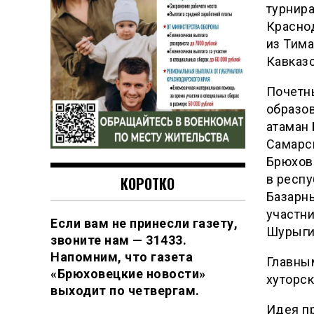
турнира
Краснод
из Тима
Кавказс
Почетн
образов
атаман 
Самарс
Брюхов
в респу
КОРОТКО
Базарны
участни
Если вам не принесли газету,
Шурыги
звоните нам — 31433.
Напомним, что газета
Главны
«Брюховецкие новости»
хуторск
выходит по четвергам.
Идея пр