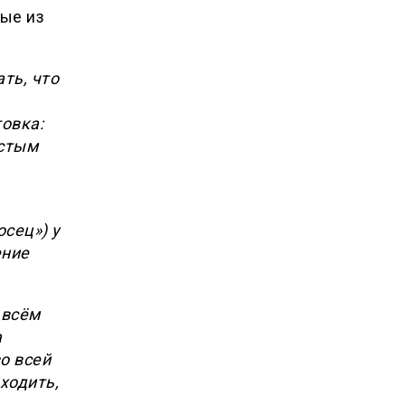
рые из
ть, что
овка:
остым
сец») у
ение
 всём
а
о всей
 ходить,