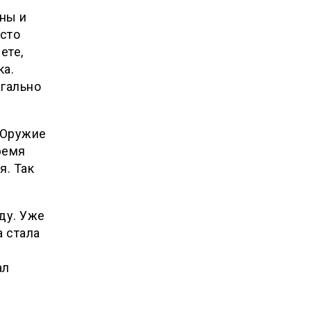
оны и
сто
ете,
ка.
егально
 Оружие
ремя
я. Так
ду. Уже
а стала
ал
и