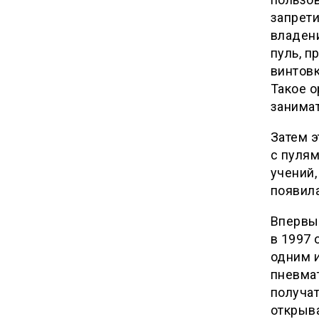
запрети
владен
пуль, 
винтовк
Такое о
занимат
Затем э
с пулям
учений,
появила
Впервые
в 1997 
одним и
пневма
получат
открыв