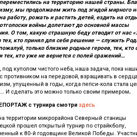
 переместились на территорию нашей страны. Бл
оизму, мы продолжаем жить под эгидой мирного н
на работу, рожать и растить детей, ездить на отд
 отголоски войны долетают до основной массы
ия. О том, какую страшную беду отводит от нас 
 тех, кто принял для себя решение — служить Род
пожалуй, только близкие родные героев, тек, кто 
и тех, кто уже не вернется с полей сражений…
, под куполом чистого неба, наша задача, пока наш
с противником на передовой, взращивать в сердц
изм, упущенный в годы, когда пепси-кола стала ц
… И сделать это можно только своим примером
.
ПОРТАЖ с турнира смотри
здесь
 на территории микрорайона Северный станицы
цкой прошел открытый турнир по страйкболу,
ченный к 80-й годовщине Великой Победы. Участн