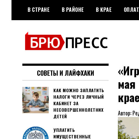
Перейти
В СТРАНЕ
В РАЙОНЕ
В КРАЕ
ОПЛАТ
к
содержимому
Официальный сайт газеты
БРЮПРЕСС
"Брюховецкие новости"
«Игр
СОВЕТЫ И ЛАЙФХАКИ
мая
КАК МОЖНО ЗАПЛАТИТЬ
крае
НАЛОГИ ЧЕРЕЗ ЛИЧНЫЙ
КАБИНЕТ ЗА
НЕСОВЕРШЕННОЛЕТНИХ
Автор: Ре
ДЕТЕЙ
УПЛАТИТЬ
ИМУЩЕСТВЕННЫЕ