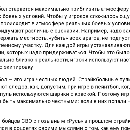
ол старается максимально приблизить атмосферу
 боевых условий. Чтобы у игроков сложилось ощ
 происходит в атмосфере реальных боевых услови
ридумают различные сценарии. Например, надо за
держать местность, «убить» всех врагов, не подпуст
лённому участку. Для каждой игры устанавливают
и, которых надо придерживаться. Чтобы это было
льно близко к реальности, игроки используют на
ю экипировку.
ол — это игра честных людей. Страйкбольные пул
ют следов, как, допустим, при игре в пейнтбол, ко
пуль используются шарики с краской. Поэтому игр
быть максимально честными: если в них попали —
 бойцов СВО с позывным «Русь» в прошлом страйк
ся в соцсетях своими мыслями о том, как ему по