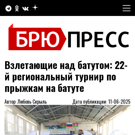
Перейти
к
содержимому
Официальный сайт газеты "Брюховецкие новости"
БРЮПРЕСС
Взлетающие над батутом: 22-
й региональный турнир по
прыжкам на батуте
Автор: Любовь Скрыль
Дата публикации: 11-06-2025