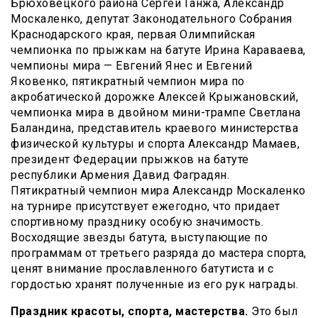
Брюховецкого района Сергей Ганжа, Александр
Москаленко, депутат Законодательного Собрания
Краснодарского края, первая Олимпийская
чемпионка по прыжкам на батуте Ирина Караваева,
чемпионы мира — Евгений Янес и Евгений
Яковенко, пятикратный чемпион мира по
акробатической дорожке Алексей Крыжановский,
чемпионка мира в двойном мини-трампе Светлана
Баландина, представитель краевого министерства
физической культуры и спорта Александр Мамаев,
президент Федерации прыжков на батуте
республики Армения Давид Фаградян.
Пятикратный чемпион мира Александр Москаленко
на турнире присутствует ежегодно, что придает
спортивному празднику особую значимость.
Восходящие звезды батута, выступающие по
программам от третьего разряда до мастера спорта,
ценят внимание прославленного батутиста и с
гордостью хранят полученные из его рук награды.
Праздник красоты, спорта, мастерства.
Это был