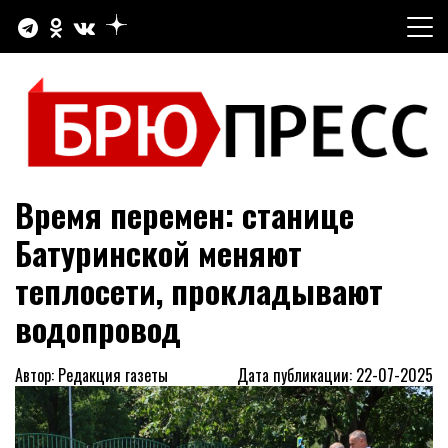
Перейти
к
содержимому
Официальный сайт газеты "Брюховецкие новости"
БРЮПРЕСС
Время перемен: станице
Батуринской меняют
теплосети, прокладывают
водопровод
Автор: Редакция газеты
Дата публикации: 22-07-2025