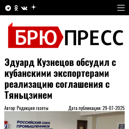
Перейти
к
содержимому
Официальный сайт газеты "Брюховецкие новости"
БРЮПРЕСС
Эдуард Кузнецов обсудил с
кубанскими экспортерами
реализацию соглашения с
Тяньцзинем
Автор: Редакция газеты
Дата публикации: 29-07-2025