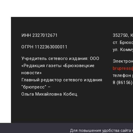
ИНН 2327012671
352750, 
ст. Брюх
ОГРН 1122363000011
ул. Комму
Учредитель сетевого издания: ООО
Электрон
«Редакция газеты «Брюховецкие
brupress
новости»
телефон 
Главный редактор сетевого издания
8 (861
56
“брюпресс” –
Ольга Михайловна Кобец.
Для повышения удобства сайта 