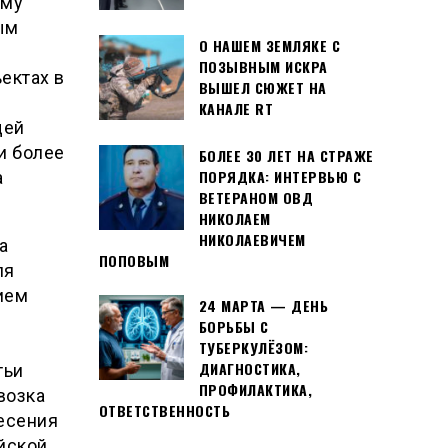
ому
ым
О НАШЕМ ЗЕМЛЯКЕ С
ПОЗЫВНЫМ ИСКРА
ектах в
ВЫШЕЛ СЮЖЕТ НА
КАНАЛЕ RT
щей
и более
БОЛЕЕ 30 ЛЕТ НА СТРАЖЕ
ПОРЯДКА: ИНТЕРВЬЮ С
а
ВЕТЕРАНОМ ОВД
НИКОЛАЕМ
НИКОЛАЕВИЧЕМ
а
ПОПОВЫМ
ля
ием
24 МАРТА — ДЕНЬ
БОРЬБЫ С
ТУБЕРКУЛЁЗОМ:
ДИАГНОСТИКА,
тьи
ПРОФИЛАКТИКА,
возка
ОТВЕТСТВЕННОСТЬ
несения
йской