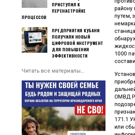
против
ПРИСТУПИЛ К
району
ПЕРЕНАСТРОЙКЕ
путем, 
ПРОЦЕССОВ
немарки
ПРЕДПРИЯТИЯ КУБАНИ
станиц
ПОЛУЧИЛИ НОВЫЙ
обнару
ЦИФРОВОЙ ИНСТРУМЕНТ
жидкост
ДЛЯ ПОВЫШЕНИЯ
1000 па
ЭФФЕКТИВНОСТИ
состави
Читать все материалы…
Установ
приобр
дальне
ОМВД Р
подозр
признак
171.1 У
или сбы
информ