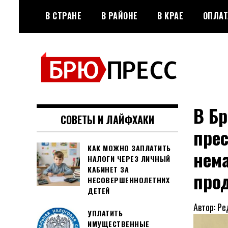
Перейти
В СТРАНЕ
В РАЙОНЕ
В КРАЕ
ОПЛАТ
к
содержимому
Официальный сайт газеты
БРЮПРЕСС
"Брюховецкие новости"
В Б
СОВЕТЫ И ЛАЙФХАКИ
пре
КАК МОЖНО ЗАПЛАТИТЬ
нем
НАЛОГИ ЧЕРЕЗ ЛИЧНЫЙ
КАБИНЕТ ЗА
про
НЕСОВЕРШЕННОЛЕТНИХ
ДЕТЕЙ
Автор: Ре
УПЛАТИТЬ
ИМУЩЕСТВЕННЫЕ