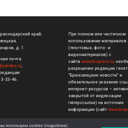
Краснодарский край,
При полном или частичном
овецкая,
использовании материалов
наров, д. 1.
(текстовых, фото- и
видеоматериалов) с
ная почта:
сайта
www.brupress.ru
необ
@yandex.ru
;
разрешение редакции газе
редакции:
“Брюховецкие новости” и
)
3-33-46
.
обязательное указание ссы
интернет-ресурсов – активн
закрытой от индексации
гиперссылки) на источник
информации (сайт
www.brup
мы используем cookies (
подробнее
).