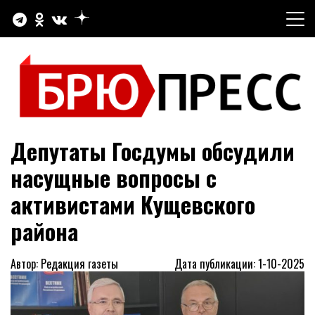
Перейти
к
содержимому
Официальный сайт газеты "Брюховецкие новости"
БРЮПРЕСС
Депутаты Госдумы обсудили
насущные вопросы с
активистами Кущевского
района
Автор: Редакция газеты
Дата публикации: 1-10-2025