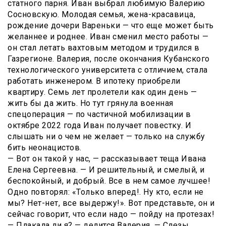
статного парня. Иван выбрал любимую Валерию
Сосновскую. Молодая семья, жена-красавица,
рождение дочери Вареньки — что еще может быть
желаннее и роднее. Иван сменил место работы —
он стал летать вахтовым методом и трудился в
Газрегионе. Валерия, после окончания Кубанского
технологического университета с отличием, стала
работать инженером. В ипотеку приобрели
квартиру. Семь лет пролетели как один день —
жить бы да жить. Но тут грянула военная
спецоперация — по частичной мобилизации в
октябре 2022 года Иван получает повестку. И
слышать ни о чем не желает — только на службу
бить неонацистов.
— Вот он такой у нас, — рассказывает теща Ивана
Елена Сергеевна. — И решительный, и смелый, и
беспокойный, и добрый. Все в нем самое лучшее!
Одно повторял: «Только вперед!. Ну кто, если не
мы? Нет-нет, все выдержу!». Вот представьте, он и
сейчас говорит, что если надо — пойду на протезах!
— Плакала ли я? — делится Валерия. — Слезы