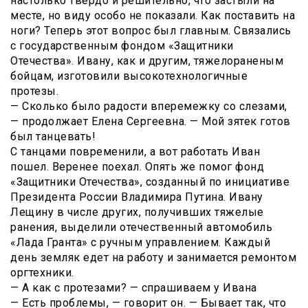
настолько твердо и решительно, что застыли на
месте, но виду особо не показали. Как поставить на
ноги? Теперь этот вопрос был главным. Связались
с государственным фондом «Защитники
Отечества». Ивану, как и другим, тяжелораненым
бойцам, изготовили высокотехнологичные
протезы.
— Сколько было радости вперемежку со слезами,
— продолжает Елена Сергеевна. — Мой зятек готов
был танцевать!
С танцами повременили, а вот работать Иван
пошел. Веренее поехал. Опять же помог фонд
«Защитники Отечества», созданный по инициативе
Президента России Владимира Путина. Ивану
Лещину в числе других, получивших тяжелые
ранения, выделили отечественный автомобиль
«Лада Гранта» с ручным управлением. Каждый
день земляк едет на работу и занимается ремонтом
оргтехники.
— А как с протезами? — спрашиваем у Ивана
— Есть проблемы, — говорит он. — Бывает так, что