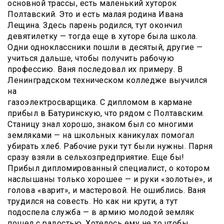
основной трассы, есть маленький хуторок
Полтавский. Это и есть малая родина Ивана
Лещина. Здесь парень родился, тут окончил
девятилетку — тогда еще в хуторе была школа.
Одни одноклассники пошли в десятый, другие —
учиться дальше, чтобы получить рабочую
профессию. Ваня последовал их примеру. В
Ленинградском техническом колледже выучился
на
газоэлектросварщика. С дипломом в кармане
прибыл в Батуринскую, что рядом с Полтавским.
Станицу знал хорошо, знаком был со многими
земляками — на школьных каникулах помогал
убирать хлеб. Рабочие руки тут были нужны. Парня
сразу взяли в сельхозпредприятие. Еще бы!
Прибыл дипломированный специалист, о котором
наслышаны только хорошее — и руки «золотые», и
голова «варит», и мастеровой. Не ошиблись. Ваня
трудился на совесть. Но как ни крути, а тут
подоспела служба — в армию молодой земляк
пошел с радостью. Хотелось ему не то чтобы