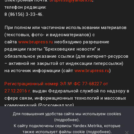
Электронная почта:
brupress@yandex.ru
;
телефон редакции:
8 (861
56
)
3-33-46
.
При полном или частичном использовании материалов
(текстовых, фото- и видеоматериалов) с
сайта
www.brupress.ru
необходимо разрешение
редакции газеты “Брюховецкие новости” и
обязательное указание ссылки (для интернет-ресурсов
– активной не закрытой от индексации гиперссылки)
на источник информации (сайт
www.brupress.ru
)
Регистрационный номер ЭЛ № ФС 77-68227 от
27.12.2016 г
. выдан Федеральной службой по надзору в
сфере связи, информационных технологий и массовых
коммуникаций (Роскомнадзор)
Для повышения удобства сайта мы используем cookies
12+
(
подробнее
).
К сайту подключены сервисы Yandex.Metrika, которые
Политика конфиденциальности и защиты информации
также использует файлы cookie (
подробнее
).