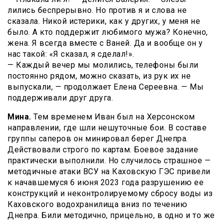
лились беспрерывно. Но против я и слова не
сказала. Никой истерики, как у других, у меня не
было. А кто поддержит любимого мужа? Конечно,
жена. Я всегда вместе с Ваней. Да и вообще он у
нас такой: «Я сказал, я сделал!».
— Каждый вечер мы молились, телефоны были
постоянно рядом, можно сказать, из рук их не
выпускали, — продолжает Елена Сереевна. — Мы
поддерживали друг друга.
Мина.
Тем временем Иван был на Херсонском
направлении, где шли нешуточные бои. В составе
группы саперов он минировал берег Днепра.
Действовали строго по картам. Боевое задание
практически выполнили. Но случилось страшное —
методичные атаки ВСУ на Каховскую ГЭС привели
к начавшемуся 6 июня 2023 года разрушению ее
конструкций и неконтролируемому сбросу воды из
Каховского водохранилища вниз по течению
Днепра. Били методично, прицельно, в одно и то же