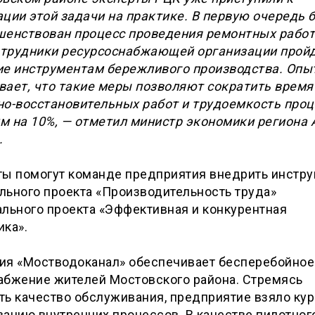
ции этой задачи на практике. В первую очередь 
шенствован процесс проведения ремонтных работ
сотрудники ресурсоснабжающей организации прой
ие инструментам бережливого производства. Опы
вает, что такие меры позволяют сократить время
но-восстановительных работ и трудоемкость проц
м на 10%, — отметил министр экономики региона 
.
ты помогут команде предприятия внедрить инстр
льного проекта «Производительность труда»
льного проекта «Эффективная и конкурентная
ика».
ия «Мостводоканал» обеспечивает бесперебойное
абжение жителей Мостовского района. Стремясь
ь качество обслуживания, предприятие взяло кур
ацию внутренних процессов. В качестве пилотног