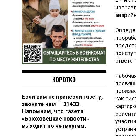
направ
аварийн
Определ
прорабо
предст
приступ
ответс
Рабочая
КОРОТКО
посвящ
произво
Если вам не принесли газету,
как сис
звоните нам — 31433.
картиро
Напомним, что газета
ориент
«Брюховецкие новости»
участни
выходит по четвергам.
устран