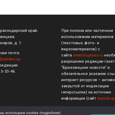
Краснодарский край,
При полном или частичном
овецкая,
использовании материалов
наров, д. 1.
(текстовых, фото- и
видеоматериалов) с
ная почта:
сайта
www.brupress.ru
необ
@yandex.ru
;
разрешение редакции газе
редакции:
“Брюховецкие новости” и
)
3-33-46
.
обязательное указание ссы
интернет-ресурсов – активн
закрытой от индексации
гиперссылки) на источник
информации (сайт
www.brup
мы используем cookies (
подробнее
).