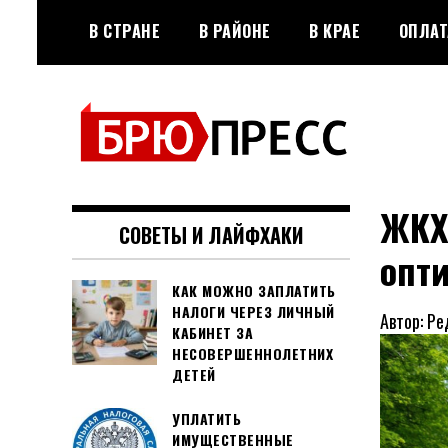
Перейти
В СТРАНЕ
В РАЙОНЕ
В КРАЕ
ОПЛАТ
к
содержимому
Официальный сайт газеты
БРЮПРЕСС
"Брюховецкие новости"
ЖКХ
СОВЕТЫ И ЛАЙФХАКИ
опт
КАК МОЖНО ЗАПЛАТИТЬ
НАЛОГИ ЧЕРЕЗ ЛИЧНЫЙ
Автор: Ре
КАБИНЕТ ЗА
НЕСОВЕРШЕННОЛЕТНИХ
ДЕТЕЙ
УПЛАТИТЬ
ИМУЩЕСТВЕННЫЕ