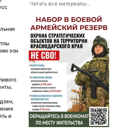
Читать все материалы…
есс
альная
в
уппы
нию зон
ливого
енты,
дзен,
чения
ять и