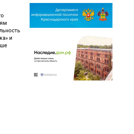
го
иям
льность
ка» и
ьше