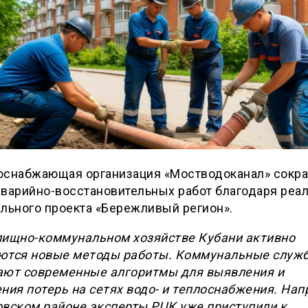
оснабжающая организация «Мостводоканал» сокра
аварийно-восстановительных работ благодаря реа
льного проекта «Бережливый регион».
лищно-коммунальном хозяйстве Кубани активно
ются новые методы работы. Коммунальные служ
ают современные алгоритмы для выявления и
ния потерь на сетях водо- и теплоснабжения. Нап
овском районе эксперты РЦК уже приступили к