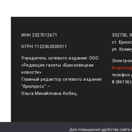
ИНН 2327012671
352750, 
ст. Брюх
ОГРН 1122363000011
ул. Комму
Учредитель сетевого издания: ООО
Электрон
«Редакция газеты «Брюховецкие
brupress
новости»
телефон 
Главный редактор сетевого издания
8 (861
56
“брюпресс” –
Ольга Михайловна Кобец.
Для повышения удобства сайта 