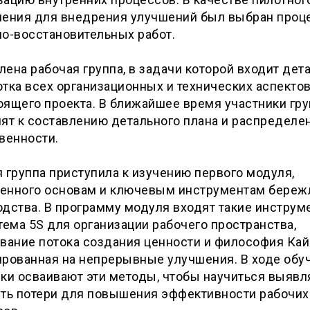
ления для внедрения улучшений был выбран проц
о-восстановительных работ.
ена рабочая группа, в задачи которой входит дет
тка всех организационных и технических аспекто
оящего проекта. В ближайшее время участники гр
ят к составлению детального плана и распределе
твенности.
 группа приступила к изучению первого модуля,
енного основам и ключевым инструментам береж
дства. В программу модуля входят такие инструм
тема 5S для организации рабочего пространства,
вание потока создания ценности и философия Кай
ированная на непрерывные улучшения. В ходе обу
ки осваивают эти методы, чтобы научиться выявл
ять потери для повышения эффективности рабочих