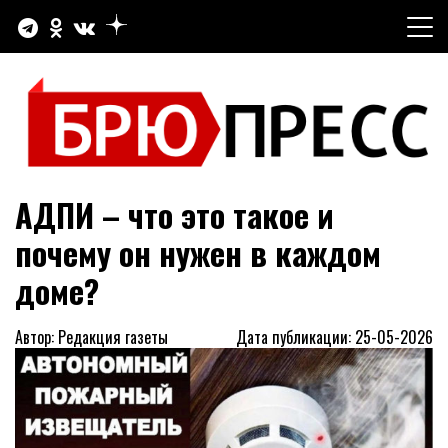
Перейти
к
содержимому
Официальный сайт газеты "Брюховецкие новости"
БРЮПРЕСС
АДПИ – что это такое и
почему он нужен в каждом
доме?
Автор: Редакция газеты
Дата публикации: 25-05-2026