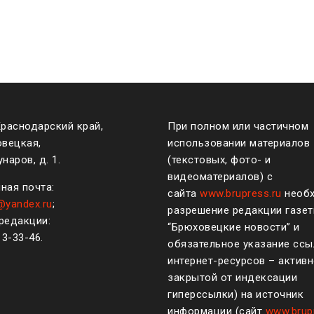
Краснодарский край,
При полном или частичном
овецкая,
использовании материалов
наров, д. 1.
(текстовых, фото- и
видеоматериалов) с
ная почта:
сайта
www.brupress.ru
необ
@yandex.ru
;
разрешение редакции газе
редакции:
“Брюховецкие новости” и
)
3-33-46
.
обязательное указание ссы
интернет-ресурсов – активн
закрытой от индексации
гиперссылки) на источник
информации (сайт
www.brup