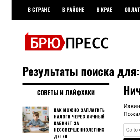
Перейти
В СТРАНЕ
В РАЙОНЕ
В КРАЕ
ОПЛАТ
к
содержимому
Официальный сайт газеты
БРЮПРЕСС
"Брюховецкие новости"
Результаты поиска для
Нич
СОВЕТЫ И ЛАЙФХАКИ
Извин
КАК МОЖНО ЗАПЛАТИТЬ
Пожал
НАЛОГИ ЧЕРЕЗ ЛИЧНЫЙ
КАБИНЕТ ЗА
Найти:
НЕСОВЕРШЕННОЛЕТНИХ
ДЕТЕЙ