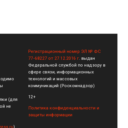
Регистрационный номер ЭЛ № ФС
77-68227 от 27.12.2016 г
. выдан
Федеральной службой по надзору в
сфере связи, информационных
ходимо
технологий и массовых
ты
коммуникаций (Роскомнадзор)
12+
лки (для
ой не
Политика конфиденциальности и
защиты информации
ress.ru
)