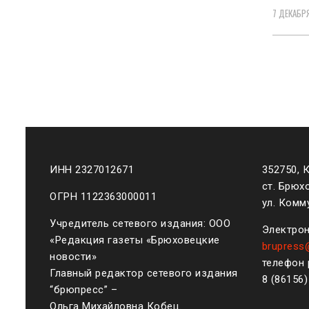
7 ДЕКАБРЯ
Навиг
по
запис
ИНН 2327012671
352750, 
ст. Брюх
ОГРН 1122363000011
ул. Комму
Учредитель сетевого издания: ООО
Электрон
«Редакция газеты «Брюховецкие
brupress
новости»
телефон 
Главный редактор сетевого издания
8 (861
56
“брюпресс” –
Ольга Михайловна Кобец.