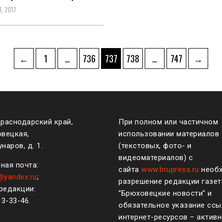
, 2017
ация
Страница
Страница
Страница
Страница
Страница
←
1
…
736
737
738
…
747
→
ям
Краснодарский край,
При полном или частичном
овецкая,
использовании материалов
наров, д. 1.
(текстовых, фото- и
видеоматериалов) с
ная почта:
сайта
www.brupress.ru
необ
@yandex.ru
;
разрешение редакции газе
редакции:
“Брюховецкие новости” и
)
3-33-46
.
обязательное указание ссы
интернет-ресурсов – активн