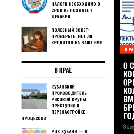
НАЛОГИ НЕОБХОДИМО В
СРОК НЕ ПОЗДНЕЕ 1
ДЕКАБРЯ
ПОЛЕЗНЫЙ СОВЕТ:
ПРОВЕРЬТЕ, НЕТ ЛИ
КРЕДИТОВ НА ВАШЕ ИМЯ
В РА
ДАТЕЛЕМ ГРАН-ПРИ: СТУДЕНТ
О 
В КРАЕ
ЕДЖА ЗАХАР ДРОНОВ ВЫШЕЛ В
КО
ЕРОССИЙСКОГО КОНКУРСА
ОР
КУБАНСКИЙ
КО
ПРОИЗВОДИТЕЛЬ
В
М
РИСОВОЙ КРУПЫ
БР
ПРИСТУПИЛ К
ПЕРЕНАСТРОЙКЕ
ГО
ПРОЦЕССОВ
6 авг
РЦК КУБАНИ — В