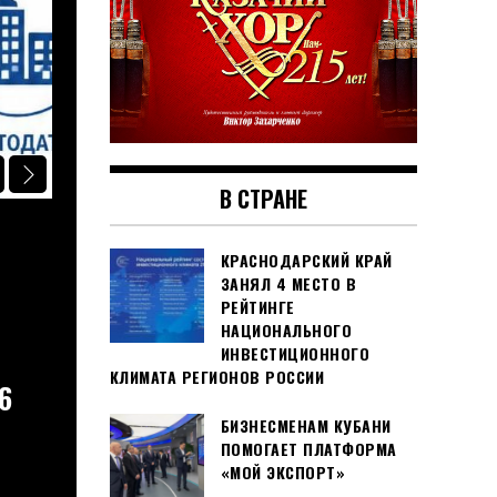
В КРАЕ
В СТРАНЕ
КУБАНСКИЙ ПРОИЗВОДИТЕЛЬ РИ
КРАСНОДАРСКИЙ КРАЙ
КРУПЫ ПРИСТУПИЛ К ПЕРЕНАСТ
ЗАНЯЛ 4 МЕСТО В
ПРОЦЕССОВ
РЕЙТИНГЕ
НАЦИОНАЛЬНОГО
31 июля, 2026
ИНВЕСТИЦИОННОГО
КЛИМАТА РЕГИОНОВ РОССИИ
6
БИЗНЕСМЕНАМ КУБАНИ
ПОМОГАЕТ ПЛАТФОРМА
«МОЙ ЭКСПОРТ»