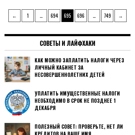
Навигация
Страница
Страница
Страница
Страница
Страница
←
1
…
694
695
696
…
749
→
по
записям
СОВЕТЫ И ЛАЙФХАКИ
КАК МОЖНО ЗАПЛАТИТЬ НАЛОГИ ЧЕРЕЗ
ЛИЧНЫЙ КАБИНЕТ ЗА
НЕСОВЕРШЕННОЛЕТНИХ ДЕТЕЙ
УПЛАТИТЬ ИМУЩЕСТВЕННЫЕ НАЛОГИ
НЕОБХОДИМО В СРОК НЕ ПОЗДНЕЕ 1
ДЕКАБРЯ
ПОЛЕЗНЫЙ СОВЕТ: ПРОВЕРЬТЕ, НЕТ ЛИ
КРЕДИТОВ НА ВАШЕ ИМЯ