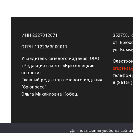
ИНН 2327012671
352750, 
ст. Брюх
ОГРН 1122363000011
ул. Комму
Учредитель сетевого издания: ООО
Электрон
«Редакция газеты «Брюховецкие
brupress
новости»
телефон 
Главный редактор сетевого издания
8 (861
56
“брюпресс” –
Ольга Михайловна Кобец.
Для повышения удобства сайта 