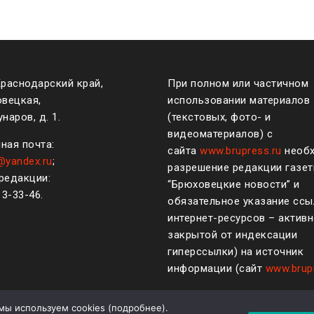
Краснодарский край,
При полном или частичном
овецкая,
использовании материалов
наров, д. 1.
(текстовых, фото- и
видеоматериалов) с
ная почта:
сайта
www.brupress.ru
необ
@yandex.ru
;
разрешение редакции газе
редакции:
“Брюховецкие новости” и
)
3-33-46
.
обязательное указание ссы
интернет-ресурсов – активн
закрытой от индексации
гиперссылки) на источник
информации (сайт
www.brup
мы используем cookies (
подробнее
).