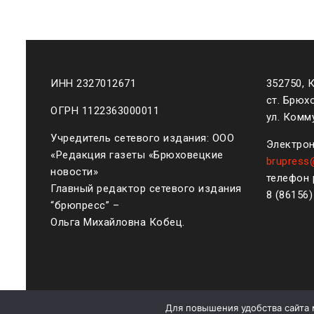
ИНН 2327012671
352750, 
ст. Брюх
ОГРН 1122363000011
ул. Комму
Учредитель сетевого издания: ООО
Электрон
«Редакция газеты «Брюховецкие
brupress
новости»
телефон 
Главный редактор сетевого издания
8 (861
56
“брюпресс” –
Ольга Михайловна Кобец.
Для повышения удобства сайта 