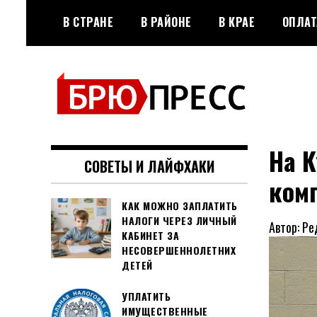
Перейти
В СТРАНЕ
В РАЙОНЕ
В КРАЕ
ОПЛАТ
к
содержимому
Официальный сайт газеты
БРЮПРЕСС
"Брюховецкие новости"
На К
СОВЕТЫ И ЛАЙФХАКИ
ком
КАК МОЖНО ЗАПЛАТИТЬ
НАЛОГИ ЧЕРЕЗ ЛИЧНЫЙ
Автор: Ре
КАБИНЕТ ЗА
НЕСОВЕРШЕННОЛЕТНИХ
ДЕТЕЙ
УПЛАТИТЬ
ИМУЩЕСТВЕННЫЕ