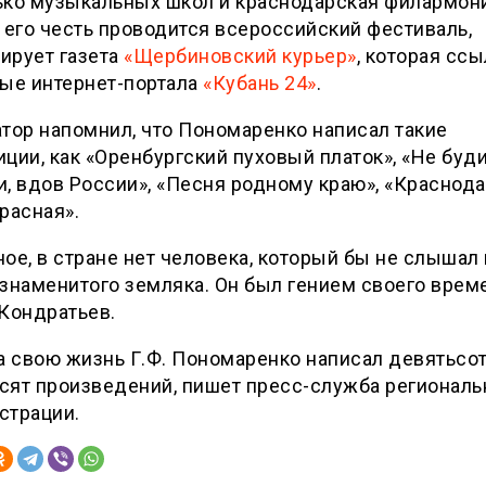
ько музыкальных школ и краснодарская филармони
 его честь проводится всероссийский фестиваль,
ирует газета
«Щербиновский курьер»
, которая сс
ные интернет-портала
«Кубань 24»
.
тор напомнил, что Пономаренко написал такие
ции, как «Оренбургский пуховый платок», «Не буди
, вдов России», «Песня родному краю», «Краснод
расная».
ое, в стране нет человека, который бы не слышал
знаменитого земляка. Он был гением своего време
Кондратьев.
а свою жизнь Г.Ф. Пономаренко написал девятьсо
сят произведений, пишет пресс-служба региональ
страции.