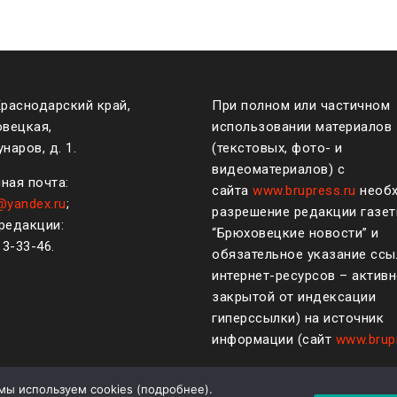
Краснодарский край,
При полном или частичном
овецкая,
использовании материалов
наров, д. 1.
(текстовых, фото- и
видеоматериалов) с
ная почта:
сайта
www.brupress.ru
необ
@yandex.ru
;
разрешение редакции газе
редакции:
“Брюховецкие новости” и
)
3-33-46
.
обязательное указание ссы
интернет-ресурсов – активн
закрытой от индексации
гиперссылки) на источник
информации (сайт
www.brup
мы используем cookies (
подробнее
).